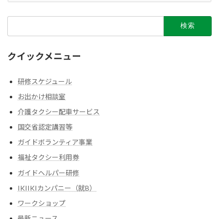
送
り
検
索:
クイックメニュー
研修スケジュール
お出かけ相談室
介護タクシー配車サービス
国交省認定講習等
ガイドボランティア事業
福祉タクシー利用券
ガイドヘルパー研修
IKIIKIカンパニー（就B）
ワークショップ
最新ニュース