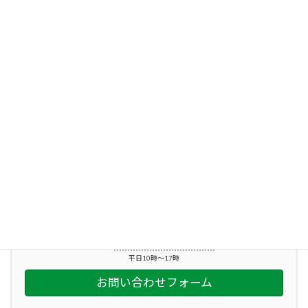
アペリティーヴォ(メニュー・10月予
アペリティーヴォ
定）
2025年9月24日
コミュニティサロン アペリティーヴォの2025
年10月予定表です。
続きを読む
投
1
2
…
5
»
固
固
固
定
定
定
稿
ペ
ペ
ペ
ー
ー
ー
の
お気軽にお問い合わせください。
ジ
ジ
ジ
ペ
045-212-2863
平日10時～17時
ー
お問い合わせフォーム
ジ