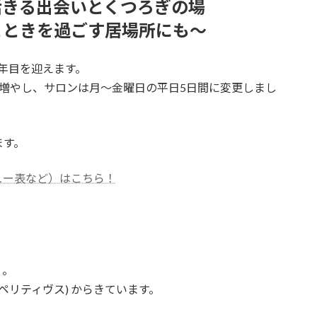
活きる出会いとくつろぎの場
とときを過ごす居場所にも～
年目を迎えます。
増やし、サロンは月～金曜日の平日5日間に変更しまし
ます。
ュー表など）はこちら！
こと。
 (アペリティヴス) からきています。