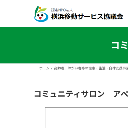
コ
ナ
ン
ビ
テ
ゲ
ン
ー
ツ
シ
へ
ョ
コ
ス
ン
キ
に
ッ
移
プ
動
ホーム
高齢者・障がい者等の健康・生活・自律支援事
コミュニティサロン ア