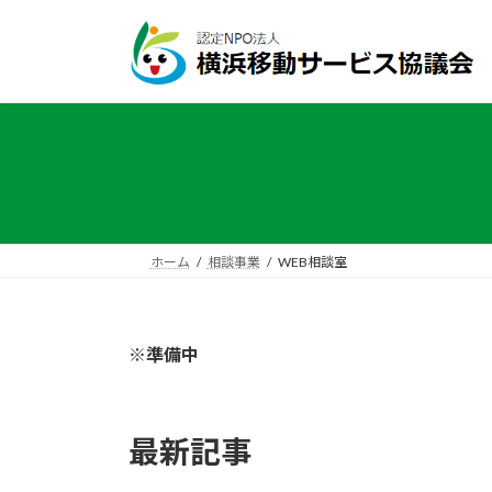
コ
ナ
ン
ビ
テ
ゲ
ン
ー
ツ
シ
へ
ョ
ス
ン
キ
に
ッ
移
プ
動
ホーム
相談事業
WEB相談室
※準備中
最新記事