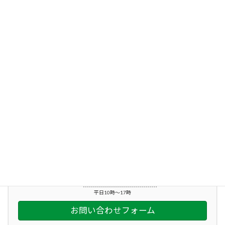
2023年7月24日
次の記事
【ガイボラ研修】2023/10/6 障がい児・者のための外出付き添いボランティア講座＠東戸塚
2023年7月24日
お気軽にお問い合わせください。
045-212-2863
平日10時～17時
お問い合わせフォーム