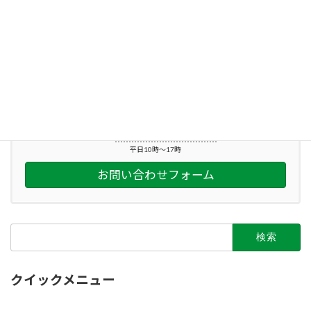
【受講生募集】福祉移動サービス研修会(認定講習)9月／支えあっぷ安全運転研修9月
2023年6月5日
お気軽にお問い合わせください。
045-212-2863
平日10時～17時
お問い合わせフォーム
検
索:
クイックメニュー